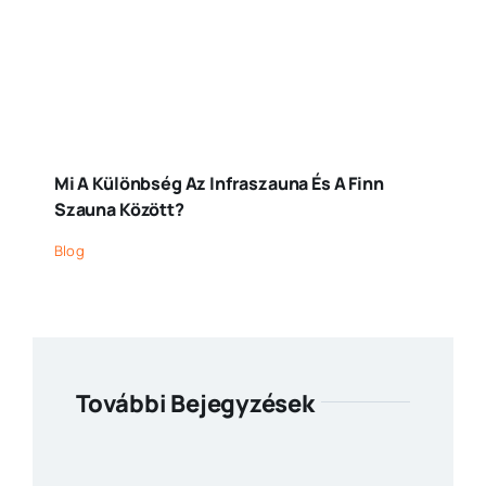
Mi A Különbség Az Infraszauna És A Finn
Szauna Között?
Blog
További Bejegyzések