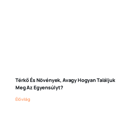
Térkő És Növények, Avagy Hogyan Találjuk
Meg Az Egyensúlyt?
Élővilág