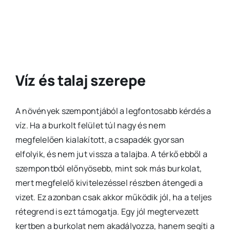
Víz és talaj szerepe
A növények szempontjából a legfontosabb kérdés a
víz. Ha a burkolt felület túl nagy és nem
megfelelően kialakított, a csapadék gyorsan
elfolyik, és nem jut vissza a talajba. A térkő ebből a
szempontból előnyösebb, mint sok más burkolat,
mert megfelelő kivitelezéssel részben átengedi a
vizet. Ez azonban csak akkor működik jól, ha a teljes
rétegrend is ezt támogatja. Egy jól megtervezett
kertben a burkolat nem akadályozza, hanem segíti a