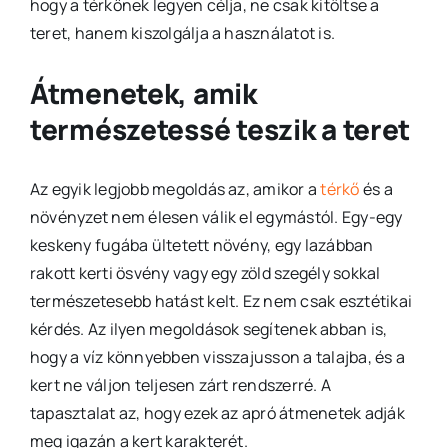
hogy a térkőnek legyen célja, ne csak kitöltse a
teret, hanem kiszolgálja a használatot is.
Átmenetek, amik
természetessé teszik a teret
Az egyik legjobb megoldás az, amikor a
térkő
és a
növényzet nem élesen válik el egymástól. Egy-egy
keskeny fugába ültetett növény, egy lazábban
rakott kerti ösvény vagy egy zöld szegély sokkal
természetesebb hatást kelt. Ez nem csak esztétikai
kérdés. Az ilyen megoldások segítenek abban is,
hogy a víz könnyebben visszajusson a talajba, és a
kert ne váljon teljesen zárt rendszerré. A
tapasztalat az, hogy ezek az apró átmenetek adják
meg igazán a kert karakterét.