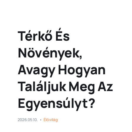
Térkő És
Növények,
Avagy Hogyan
Találjuk Meg Az
Egyensúlyt?
2026.05.10.
•
Élővilág