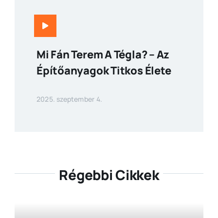
Mi Fán Terem A Tégla? – Az
Építőanyagok Titkos Élete
2025. szeptember 4.
Régebbi Cikkek