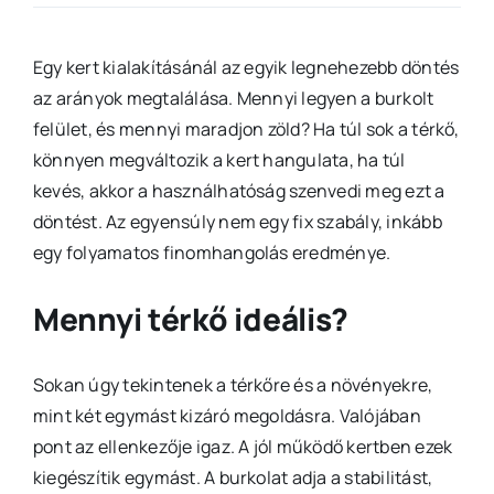
Egy kert kialakításánál az egyik legnehezebb döntés
az arányok megtalálása. Mennyi legyen a burkolt
felület, és mennyi maradjon zöld? Ha túl sok a térkő,
könnyen megváltozik a kert hangulata, ha túl
kevés, akkor a használhatóság szenvedi meg ezt a
döntést. Az egyensúly nem egy fix szabály, inkább
egy folyamatos finomhangolás eredménye.
Mennyi térkő ideális?
Sokan úgy tekintenek a térkőre és a növényekre,
mint két egymást kizáró megoldásra. Valójában
pont az ellenkezője igaz. A jól működő kertben ezek
kiegészítik egymást. A burkolat adja a stabilitást,