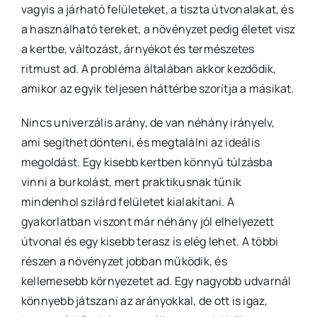
vagyis a járható felületeket, a tiszta útvonalakat, és
a használható tereket, a növényzet pedig életet visz
a kertbe, változást, árnyékot és természetes
ritmust ad. A probléma általában akkor kezdődik,
amikor az egyik teljesen háttérbe szorítja a másikat.
Nincs univerzális arány, de van néhány irányelv,
ami segíthet dönteni, és megtalálni az ideális
megoldást. Egy kisebb kertben könnyű túlzásba
vinni a burkolást, mert praktikusnak tűnik
mindenhol szilárd felületet kialakítani. A
gyakorlatban viszont már néhány jól elhelyezett
útvonal és egy kisebb terasz is elég lehet. A többi
részen a növényzet jobban működik, és
kellemesebb környezetet ad. Egy nagyobb udvarnál
könnyebb játszani az arányokkal, de ott is igaz,