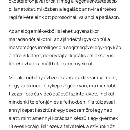
okostelefonjával örökíti meg a legemlékezetesebb
pillanatokat, miközben a legalább annyira értékes
régi felvételeink ott porosodnak valahol a padláson.
Az analóg emlékekből is lehet ugyanakkor
maradandót alkotni: az ajándéktárgyakon túl a
mesterséges intelligencia segítségével egy-egy kép
életre is kelhet, de egyfajta digitális emlékhely is
létrehozható a múltbéli eseményekből.
Míg alig néhány évtizede az is csodaszámba ment,
hogy valakinek fényképezőgépe van, ma már több
tízezer fotó és videó csücsül szinte kivétel nélkül
mindenki telefonján és a felhőkben. Kis túlzással
annyi képet készítünk egy csecsemőről egy nap
alatt, mint amennyi korábban készült egy gyermek
18 éves koráig. Bár ezek a felvételek a szívünkhöz