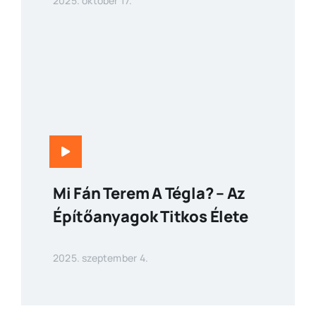
2025. október 17.
Mi Fán Terem A Tégla? – Az
Építőanyagok Titkos Élete
2025. szeptember 4.