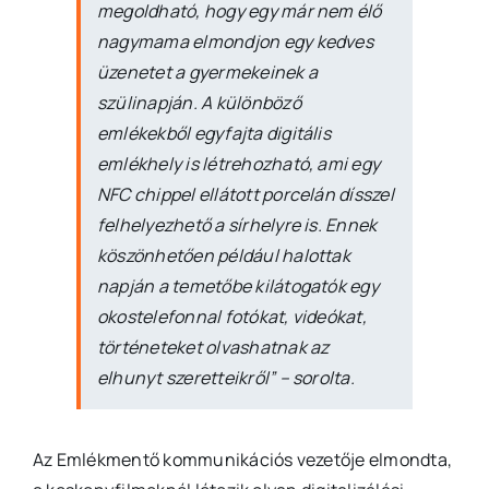
megoldható, hogy egy már nem élő
nagymama elmondjon egy kedves
üzenetet a gyermekeinek a
szülinapján. A különböző
emlékekből egyfajta digitális
emlékhely is létrehozható, ami egy
NFC chippel ellátott porcelán dísszel
felhelyezhető a sírhelyre is. Ennek
köszönhetően például halottak
napján a temetőbe kilátogatók egy
okostelefonnal fotókat, videókat,
történeteket olvashatnak az
elhunyt szeretteikről” – sorolta.
Az Emlékmentő kommunikációs vezetője elmondta,