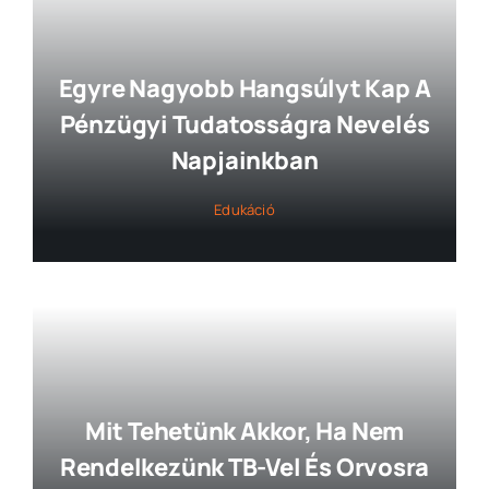
Egyre Nagyobb Hangsúlyt Kap A
Pénzügyi Tudatosságra Nevelés
Napjainkban
Edukáció
Mit Tehetünk Akkor, Ha Nem
Rendelkezünk TB-Vel És Orvosra