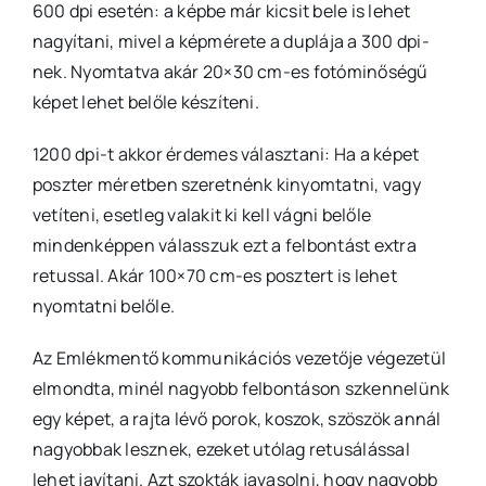
600 dpi esetén: a képbe már kicsit bele is lehet
nagyítani, mivel a képmérete a duplája a 300 dpi-
nek. Nyomtatva akár 20×30 cm-es fotóminőségű
képet lehet belőle készíteni.
1200 dpi-t akkor érdemes választani: Ha a képet
poszter méretben szeretnénk kinyomtatni, vagy
vetíteni, esetleg valakit ki kell vágni belőle
mindenképpen válasszuk ezt a felbontást extra
retussal. Akár 100×70 cm-es posztert is lehet
nyomtatni belőle.
Az Emlékmentő kommunikációs vezetője végezetül
elmondta, minél nagyobb felbontáson szkennelünk
egy képet, a rajta lévő porok, koszok, szöszök annál
nagyobbak lesznek, ezeket utólag retusálással
lehet javítani. Azt szokták javasolni, hogy nagyobb