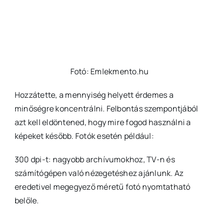
Fotó: Emlekmento.hu
Hozzátette, a mennyiség helyett érdemes a
minőségre koncentrálni. Felbontás szempontjából
azt kell eldöntened, hogy mire fogod használni a
képeket később. Fotók esetén például:
300 dpi-t: nagyobb archívumokhoz, TV-n és
számítógépen való nézegetéshez ajánlunk. Az
eredetivel megegyező méretű fotó nyomtatható
belőle.