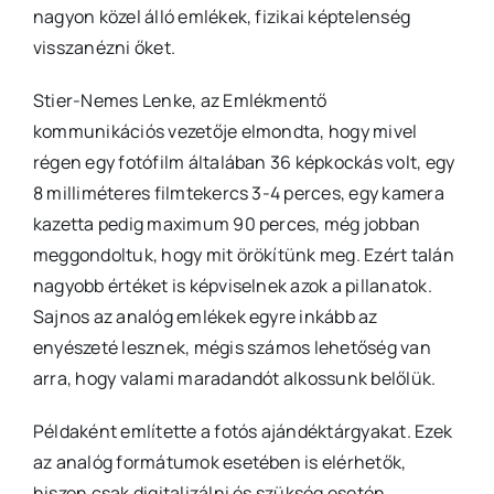
nagyon közel álló emlékek, fizikai képtelenség
visszanézni őket.
Stier-Nemes Lenke, az Emlékmentő
kommunikációs vezetője elmondta, hogy mivel
régen egy fotófilm általában 36 képkockás volt, egy
8 milliméteres filmtekercs 3-4 perces, egy kamera
kazetta pedig maximum 90 perces, még jobban
meggondoltuk, hogy mit örökítünk meg. Ezért talán
nagyobb értéket is képviselnek azok a pillanatok.
Sajnos az analóg emlékek egyre inkább az
enyészeté lesznek, mégis számos lehetőség van
arra, hogy valami maradandót alkossunk belőlük.
Példaként említette a fotós ajándéktárgyakat. Ezek
az analóg formátumok esetében is elérhetők,
hiszen csak digitalizálni és szükség esetén