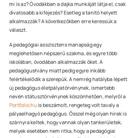
mi is az? Óvodákban a dajka munkáját látja el, csak
divatosabb a kifejezés? Esetleg a tanító helyett
alkalmazzák? A következőkben erre keressük a
választ.
A pedagógiai asszisztens manapság egy
meglehetősen népszerű szakma, és egyre több
iskolában, óvodában alkalmazzák őket. A
pedagógushiány miatt pedig egyre inkább
felértékelődik a szerepük. A nemrég hatályba lépett
új pedagógus életpályatörvénynek, ismertebb
nevén státusztörvénynek köszönhetően, melyről a
Portfolio.hu
is beszámolt, rengeteg volt tavaly a
pályaelhagyó pedagógus. Ősszel még olyan hírek is
szárnyra keltek, hogy vannak olyan tankerületek,
melyek esetében nem ritka, hogy a pedagógiai