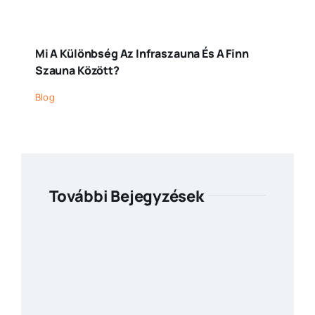
Mi A Különbség Az Infraszauna És A Finn
Szauna Között?
Blog
További Bejegyzések