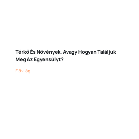
Térkő És Növények, Avagy Hogyan Találjuk
Meg Az Egyensúlyt?
Élővilág