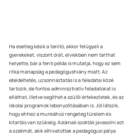
Ha esetleg késik a tanító, akkor felügyeli a
gyerekeket, viszont órát, elviekben nem tarthat
helyette, bár a fenti példa is mutatja, hogy ez sem
ritka manapság a pedagógushiány miatt. Az
ebédeltetés, uzsonnáztatás is a feladatai közé
tartozik, de fontos adminisztratív feladatokat is
elláthat, illetve segíthet a szülői értekezletek, és az
iskolai programok lebonyolításában is. Jól látszik,
hogy ehhez a munkához rengeteg türelem és
kitartás van szükség. Azoknak szokták javasolni ezt
a szakmát, akik elhivatottak a pedagógusi pálya