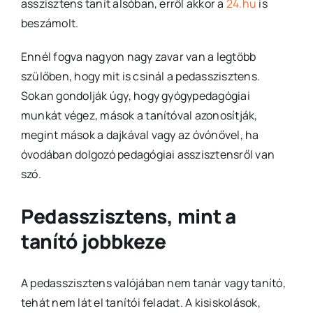
asszisztens tanít alsóban, erről akkor a
24.hu
is
beszámolt.
Ennél fogva nagyon nagy zavar van a legtöbb
szülőben, hogy mit is csinál a pedasszisztens.
Sokan gondolják úgy, hogy gyógypedagógiai
munkát végez, mások a tanítóval azonosítják,
megint mások a dajkával vagy az óvónővel, ha
óvodában dolgozó pedagógiai asszisztensről van
szó.
Pedasszisztens, mint a
tanító jobbkeze
A pedasszisztens valójában nem tanár vagy tanító,
tehát nem lát el tanítói feladat. A kisiskolások,