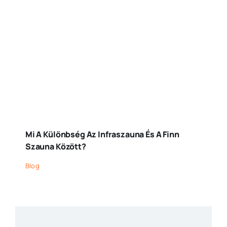
Mi A Különbség Az Infraszauna És A Finn
Szauna Között?
Blog