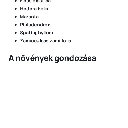
Ficus elastica
Hedera helix
Maranta
Philodendron
Spathiphyllum
Zamioculcas zamiifolia
A növények gondozása