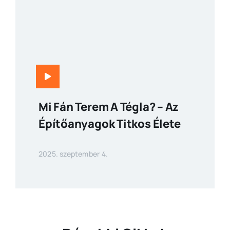
Mi Fán Terem A Tégla? – Az
Építőanyagok Titkos Élete
2025. szeptember 4.