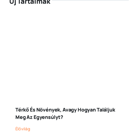
Új Tartalmak
Térkő És Növények, Avagy Hogyan Találjuk
Meg Az Egyensúlyt?
Élővilág