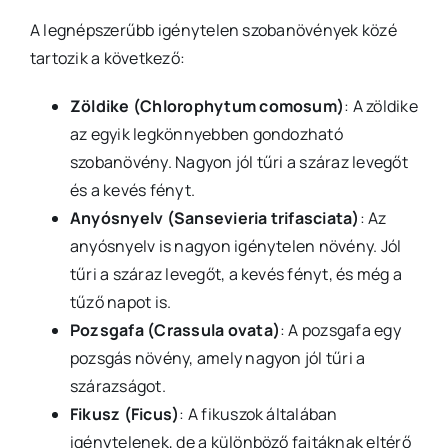
A legnépszerűbb igénytelen szobanövények közé
tartozik a következő:
Zöldike (Chlorophytum comosum)
: A zöldike
az egyik legkönnyebben gondozható
szobanövény. Nagyon jól tűri a száraz levegőt
és a kevés fényt.
Anyósnyelv (Sansevieria trifasciata)
: Az
anyósnyelv is nagyon igénytelen növény. Jól
tűri a száraz levegőt, a kevés fényt, és még a
tűző napot is.
Pozsgafa (Crassula ovata)
: A pozsgafa egy
pozsgás növény, amely nagyon jól tűri a
szárazságot.
Fikusz (Ficus)
: A fikuszok általában
igénytelenek, de a különböző fajtáknak eltérő