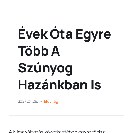
Évek Óta Egyre
Több A
Szúnyog
Hazánkban Is
2024.01.26.
•
Élővilág
A klímaváltozás következtében egyre több a