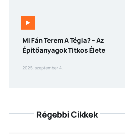
Mi Fán Terem A Tégla? – Az
Építőanyagok Titkos Élete
2025. szeptember 4.
Régebbi Cikkek