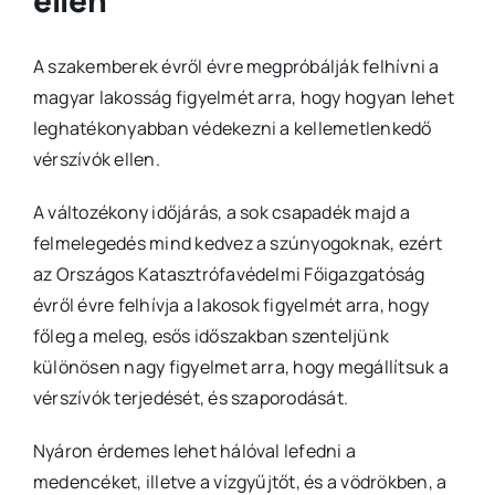
ellen
A szakemberek évről évre megpróbálják felhívni a
magyar lakosság figyelmét arra, hogy hogyan lehet
leghatékonyabban védekezni a kellemetlenkedő
vérszívók ellen.
A változékony időjárás, a sok csapadék majd a
felmelegedés mind kedvez a szúnyogoknak, ezért
az Országos Katasztrófavédelmi Főigazgatóság
évről évre felhívja a lakosok figyelmét arra, hogy
főleg a meleg, esős időszakban szenteljünk
különösen nagy figyelmet arra, hogy megállítsuk a
vérszívók terjedését, és szaporodását.
Nyáron érdemes lehet hálóval lefedni a
medencéket, illetve a vízgyűjtőt, és a vödrökben, a