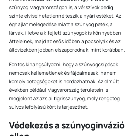
szúnyog Magyarországon is, a vérszívók pedig
szinte elviselhetetlenné teszik a nyári estéket. Az
éghajlat melegedése miatt a szúnyog peték, a
lárvák, illetve a kifejlett szúnyogok is könnyebben
áttelelnek, majd az esős időben a pocsolyák és az
állóvizekben jobban elszaporodnak, mint korábban.
Fontos kihangsúlyozni, hogy a szúnyogcsípések
nemcsak kellemetlenek és fájdalmasak, hanem
komoly betegségeket is hordozhatnak. Az elmúlt
években például Magyarország területein is
megjelent az ázsiai tigrisszúnyog, mely rengeteg
súlyos lefolyású kórt is terjeszthet.
Védekezés a szúnyoginvázió