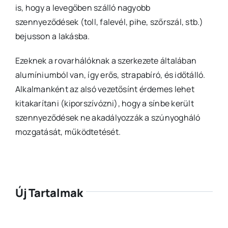
is, hogy a levegőben szálló nagyobb
szennyeződések (toll, falevél, pihe, szőrszál, stb.)
bejusson a lakásba.
Ezeknek a rovarhálóknak a szerkezete általában
alumíniumból van, így erős, strapabíró, és időtálló.
Alkalmanként az alsó vezetősínt érdemes lehet
kitakarítani (kiporszívózni), hogy a sínbe került
szennyeződések ne akadályozzák a szúnyogháló
mozgatását, működtetését.
Új Tartalmak