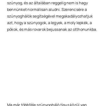
szúnyog, és az általában reggelig nem is hagy
bennünket normálisan aludni. Szerencsére a
szúnyoghálók segítségével megakadályozhatjuk
azt, hogy a szúnyogok, a legyek, a moly lepkék, a
pókok, és más rovarok bejussanak az otthonunkba.
Ma már többféle szúnyogháló típus közül van