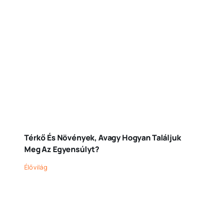
Térkő És Növények, Avagy Hogyan Találjuk
Meg Az Egyensúlyt?
Élővilág