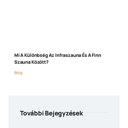
Mi A Különbség Az Infraszauna És A Finn
Szauna Között?
Blog
További Bejegyzések