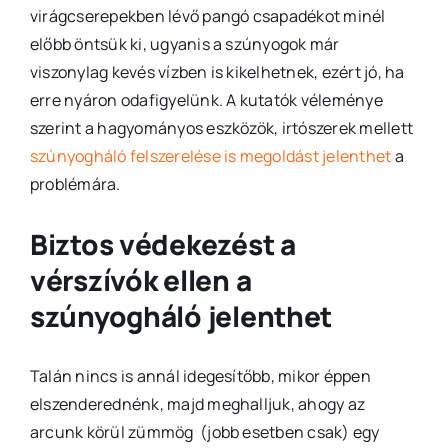
virágcserepekben lévő pangó csapadékot minél
előbb öntsük ki, ugyanis a szúnyogok már
viszonylag kevés vízben is kikelhetnek, ezért jó, ha
erre nyáron odafigyelünk. A kutatók véleménye
szerint a hagyományos eszközök, irtószerek mellett
szúnyogháló felszerelése is megoldást jelenthet
a
problémára.
Biztos védekezést a
vérszívók ellen a
szúnyogháló jelenthet
Talán nincs is annál idegesítőbb, mikor éppen
elszenderednénk, majd meghalljuk, ahogy az
arcunk körül zümmög (jobb esetben csak) egy