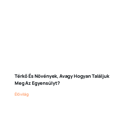
Térkő És Növények, Avagy Hogyan Találjuk
Meg Az Egyensúlyt?
Élővilág