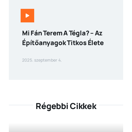
Mi Fán Terem A Tégla? – Az
Építőanyagok Titkos Élete
2025. szeptember 4.
Régebbi Cikkek