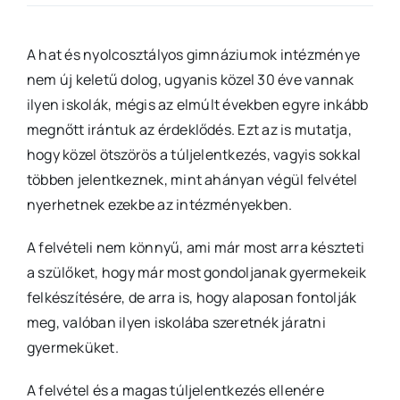
A hat és nyolcosztályos gimnáziumok intézménye
nem új keletű dolog, ugyanis közel 30 éve vannak
ilyen iskolák, mégis az elmúlt években egyre inkább
megnőtt irántuk az érdeklődés. Ezt az is mutatja,
hogy közel ötszörös a túljelentkezés, vagyis sokkal
többen jelentkeznek, mint ahányan végül felvétel
nyerhetnek ezekbe az intézményekben.
A felvételi nem könnyű, ami már most arra készteti
a szülőket, hogy már most gondoljanak gyermekeik
felkészítésére, de arra is, hogy alaposan fontolják
meg, valóban ilyen iskolába szeretnék járatni
gyermeküket.
A felvétel és a magas túljelentkezés ellenére