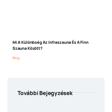
Mi A Különbség Az Infraszauna És A Finn
Szauna Között?
Blog
További Bejegyzések